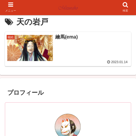
メニュー
検索
天の岩戸
繪馬(ema)
能絵
2023.01.14
プロフィール