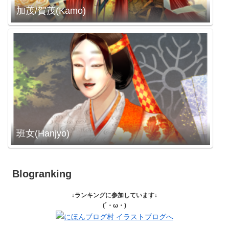
加茂/賀茂(Kamo)
班女(Hanjyo)
Blogranking
↓ランキングに参加しています↓
(´・ω・)