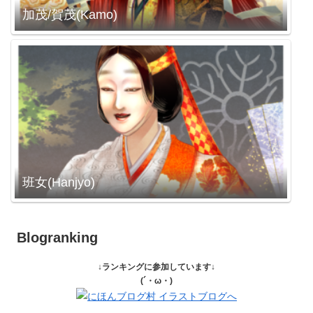
加茂/賀茂(Kamo)
班女(Hanjyo)
Blogranking
↓ランキングに参加しています↓
(´・ω・)