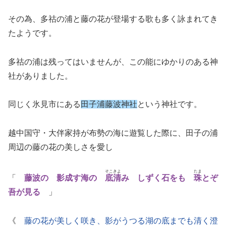
その為、多祜の浦と藤の花が登場する歌も多く詠まれてき
たようです。
多祜の浦は残ってはいませんが、この能にゆかりのある神
社がありました。
同じく氷見市にある
田子浦藤波神社
という神社です。
越中国守・大伴家持が布勢の海に遊覧した際に、田子の浦
周辺の藤の花の美しさを愛し
そこきよ
たま
「
藤波の 影成す海の
底清
み しずく石をも
珠
とぞ
吾が見る
」
《
藤の花が美しく咲き、影がうつる湖の底までも清く澄