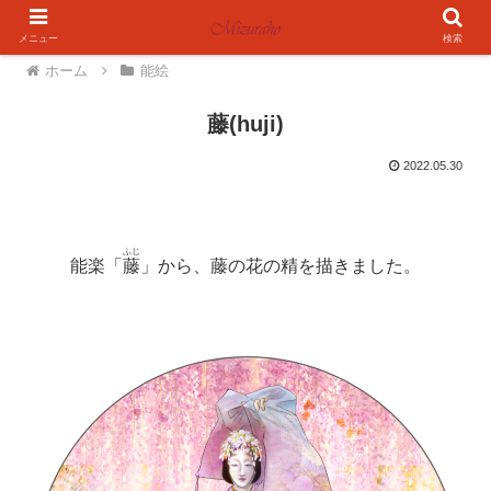
メニュー
検索
ホーム
能絵
藤(huji)
2022.05.30
ふじ
能楽「
藤
」から、藤の花の精を描きました。