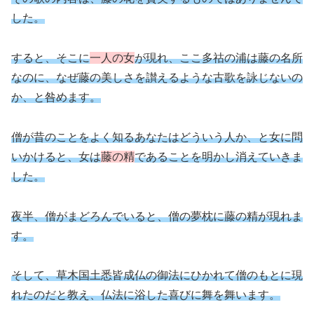
した。
すると、そこに
一人の女
が現れ、ここ多祜の浦は藤の名所
なのに、なぜ藤の美しさを讃えるような古歌を詠じないの
か、と咎めます。
僧が昔のことをよく知るあなたはどういう人か、と女に問
いかけると、女は
藤の精
であることを明かし消えていきま
した。
夜半、僧がまどろんでいると、僧の夢枕に藤の精が現れま
す。
そして、草木国土悉皆成仏の御法にひかれて僧のもとに現
れたのだと教え、仏法に浴した喜びに舞を舞います。