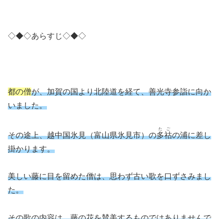
◇◆◇あらすじ◇◆◇
都の僧
が、加賀の国より北陸道を経て、善光寺参詣に向か
いました。
たご
その途上、越中国氷見（富山県氷見市）の
多祜
の浦に差し
掛かります。
美しい藤に目を留めた僧は、思わず古い歌を口ずさみまし
た。
その歌の内容は、藤の花を賛美するものではありませんで