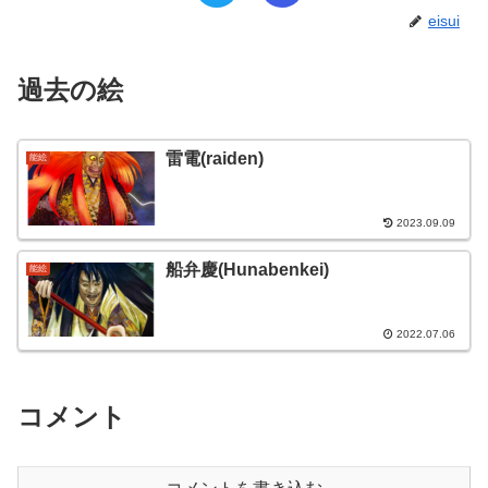
eisui
過去の絵
雷電(raiden)
能絵
2023.09.09
船弁慶(Hunabenkei)
能絵
2022.07.06
コメント