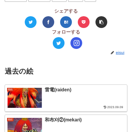
シェアする
フォローする
eisui
過去の絵
雷電(raiden)
能絵
2023.09.09
和布刈②(mekari)
能絵