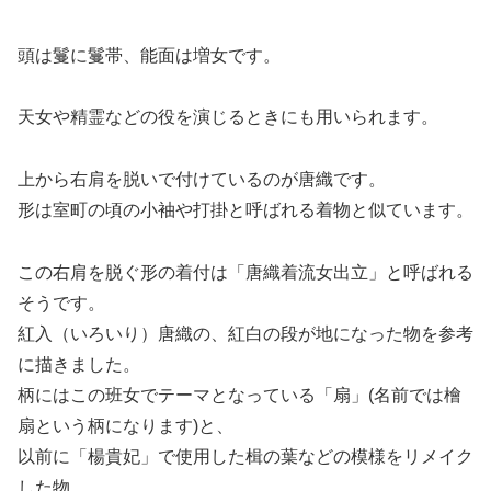
頭は鬘に鬘帯、能面は増女です。
天女や精霊などの役を演じるときにも用いられます。
上から右肩を脱いで付けているのが唐織です。
形は室町の頃の小袖や打掛と呼ばれる着物と似ています。
この右肩を脱ぐ形の着付は「唐織着流女出立」と呼ばれる
そうです。
紅入（いろいり）唐織の、紅白の段が地になった物を参考
に描きました。
柄にはこの班女でテーマとなっている「扇」(名前では檜
扇という柄になります)と、
以前に「楊貴妃」で使用した楫の葉などの模様をリメイク
した物、