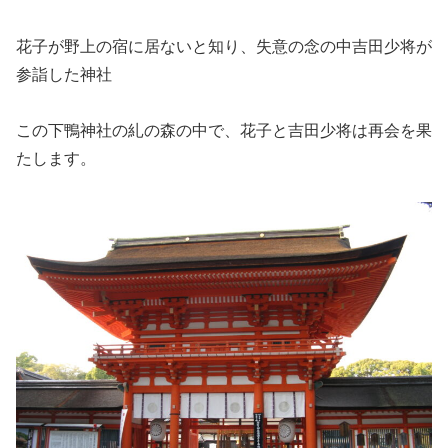
花子が野上の宿に居ないと知り、失意の念の中吉田少将が
参詣した神社
この下鴨神社の糺の森の中で、花子と吉田少将は再会を果
たします。