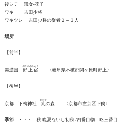
後シテ 班女-花子
ワキ 吉田少将
ワキツレ 吉田少将の従者２～３人
場所
【前半】
のがみのしゅく
美濃国
野上宿
〈岐阜県不破郡関ヶ原町野上〉
【後半】
ただす
京都 下鴨神社
糺
の森 〈京都市左京区下鴨〉
季節
・・・ 秋 晩夏ないし初秋 /四番目物、略三番目