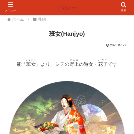
メニュー
検索
ホーム
能絵
班女(Hanjyo)
2023.07.27
はんじょ
のがみ
はなご
能「
班女
」より、シテの
野上
の遊女・
花子
です