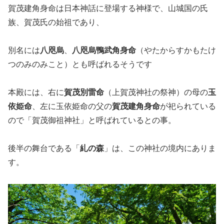
賀茂建角身命は日本神話に登場する神様で、山城国の氏
族、賀茂氏の始祖であり、
別名には
八咫烏
、
八咫烏鴨武角身命
（やたからすかもたけ
つのみのみこと）とも呼ばれるそうです
本殿には、右に
賀茂別雷命
（上賀茂神社の祭神）の母の
玉
依姫命
、左に玉依姫命の父の
賀茂建角身命
が祀られている
ので「賀茂御祖神社」と呼ばれているとの事。
後半の舞台である「
糺の森
」は、この神社の境内にありま
す。