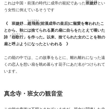
これは中国・前漢の時代に成帝の寵妃であった
班婕妤
とい
う女性に例えているそうです
ちょう ひえん
《 班婕妤…
趙飛燕
(前漢成帝の皇后)に寵愛を奪われたこ
とから、秋には捨てられる夏の扇に自らをたとえて嘆いた
えんかこう
詩「
怨歌行
」を作った。以来、捨てられた女のことを秋の
扇と呼ぶようになったといわれる 》
この能の中では、この故事をもとに、離れ離れになった遠
くの恋人を想い扇を眺め暮らす花子にあだ名がつけられて
います。
真念寺・班女の観音堂