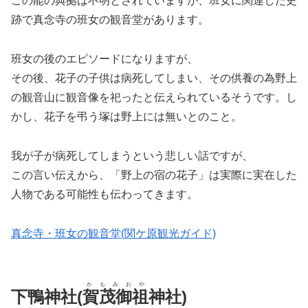
この能の典拠は不明とされていますが、班女に関連した史
跡で真念寺の班女の観音堂があります。
班女の後のエピソードになりますが、
その後、花子の子供は病死してしまい、その供養の為野上
の観音山に観音像を祀ったと伝えられているそうです。し
かし、花子を弔う塚は野上には無いとのこと。
我が子が病死してしまうという悲しい話ですが、
この言い伝えから、「野上の宿の花子」は実際に実在した
人物である可能性も伝わってきます。
真念寺・班女の観音堂(関ケ原観光ガイド)
かもみおや
下鴨神社(
賀茂御祖
神社)