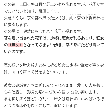
その後、吉田少将は再び野上の宿を訪れますが、花子がす
でにいないと知り、落胆します。
ただすのもり
しもがも
失意のうちに京の都へ帰った少将は、
糺ノ森
の
下賀茂
神社
に参詣します。
その場に、偶然にも心乱れた花子が現れます。
宿を追い出された花子は、少将に恋焦がれるあまり、狂女
はんじょ
の
《
班女
》
となってさまよい歩き、京の都にたどり着いて
いたのです。
恋の願いを叶え給えと神に祈る班女に少将の従者が声を掛
け、面白く狂って見せよといいます。
彼女は参詣客たちに囃し立てられるまま、愛しい人を慕う
心を吐露し、形見の扇への思いを語って謡い舞います。
扇を操り舞うほどに心乱れ、班女は逢わずにいればいるほ
どつのる恋心を顕わにして、涙にくれます。