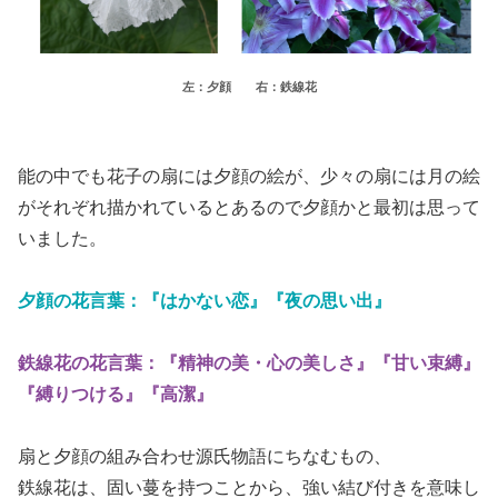
左：夕顔 右：鉄線花
能の中でも花子の扇には夕顔の絵が、少々の扇には月の絵
がそれぞれ描かれているとあるので夕顔かと最初は思って
いました。
夕顔の花言葉：『はかない恋』『夜の思い出』
鉄線花の花言葉：『精神の美・心の美しさ』『甘い束縛』
『縛りつける』『高潔』
扇と夕顔の組み合わせ源氏物語にちなむもの、
鉄線花は、固い蔓を持つことから、強い結び付きを意味し