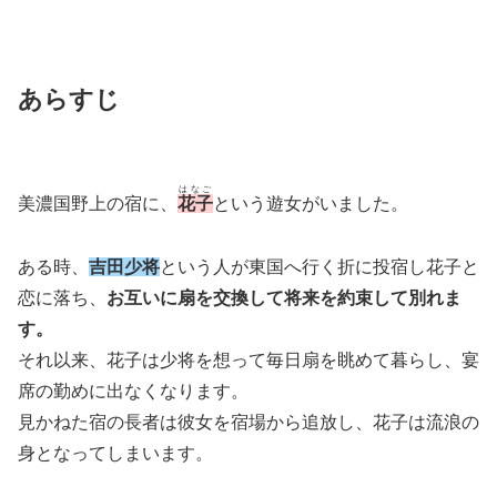
あらすじ
はなご
美濃国野上の宿に、
花子
という遊女がいました。
ある時、
吉田少将
という人が東国へ行く折に投宿し花子と
恋に落ち、
お互いに扇を交換して将来を約束して別れま
す。
それ以来、花子は少将を想って毎日扇を眺めて暮らし、宴
席の勤めに出なくなります。
見かねた宿の長者は彼女を宿場から追放し、花子は流浪の
身となってしまいます。