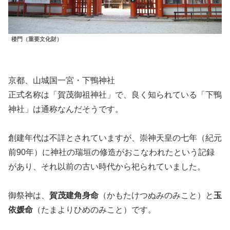
楼門（重要文化財）
京都、山城国一宮・下鴨神社
正式名称は「賀茂御祖神社」で、良く知られている「下鴨
神社」は通称なんだそうです。
創建年代は不詳とされていますが、崇神天皇の七年（紀元
前90年）に神社の瑞垣の修造がおこなわれたという記録
があり、それ以前の古い時代から祀られていました。
御祭神は、
賀茂建角身命
（かもたけつぬみのみこと）と
玉
依媛命
（たまよりひめのみこと）です。